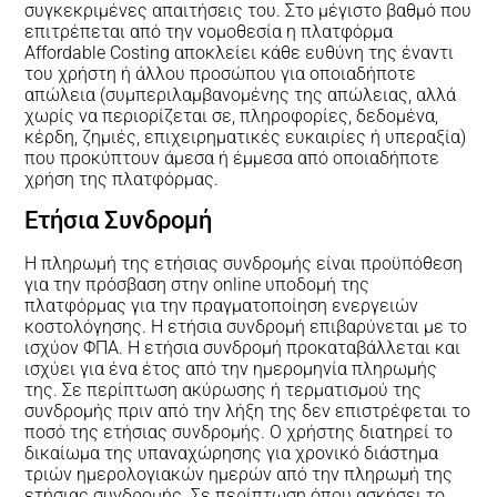
συγκεκριμένες απαιτήσεις του. Στο μέγιστο βαθμό που
επιτρέπεται από την νομοθεσία η πλατφόρμα
Affordable Costing αποκλείει κάθε ευθύνη της έναντι
του χρήστη ή άλλου προσώπου για οποιαδήποτε
απώλεια (συμπεριλαμβανομένης της απώλειας, αλλά
χωρίς να περιορίζεται σε, πληροφορίες, δεδομένα,
κέρδη, ζημιές, επιχειρηματικές ευκαιρίες ή υπεραξία)
που προκύπτουν άμεσα ή έμμεσα από οποιαδήποτε
χρήση της πλατφόρμας.
Ετήσια Συνδρομή
Η πληρωμή της ετήσιας συνδρομής είναι προϋπόθεση
για την πρόσβαση στην online υποδομή της
πλατφόρμας για την πραγματοποίηση ενεργειών
κοστολόγησης. Η ετήσια συνδρομή επιβαρύνεται με το
ισχύον ΦΠΑ. Η ετήσια συνδρομή προκαταβάλλεται και
ισχύει για ένα έτος από την ημερομηνία πληρωμής
της. Σε περίπτωση ακύρωσης ή τερματισμού της
συνδρομής πριν από την λήξη της δεν επιστρέφεται το
ποσό της ετήσιας συνδρομής. Ο χρήστης διατηρεί το
δικαίωμα της υπαναχώρησης για χρονικό διάστημα
τριών ημερολογιακών ημερών από την πληρωμή της
ετήσιας συνδρομής. Σε περίπτωση όπου ασκήσει το