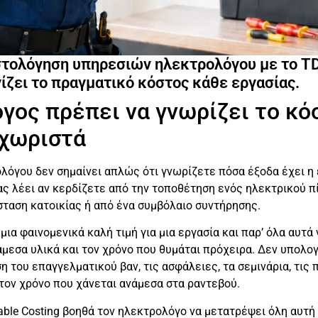
στολόγηση υπηρεσιών ηλεκτρολόγου με το T
γίζει το πραγματικό κόστος κάθε εργασίας.
όγος πρέπει να γνωρίζει το κό
εχωριστά
όγου δεν σημαίνει απλώς ότι γνωρίζετε πόσα έξοδα έχει η 
σας λέει αν κερδίζετε από την τοποθέτηση ενός ηλεκτρικού π
σταση κατοικίας ή από ένα συμβόλαιο συντήρησης.
ια φαινομενικά καλή τιμή για μια εργασία και παρ’ όλα αυτά ν
μεσα υλικά και τον χρόνο που θυμάται πρόχειρα. Δεν υπολογ
 του επαγγελματικού βαν, τις ασφάλειες, τα σεμινάρια, τις π
 τον χρόνο που χάνεται ανάμεσα στα ραντεβού.
ble Costing βοηθά τον ηλεκτρολόγο να μετατρέψει όλη αυτή 