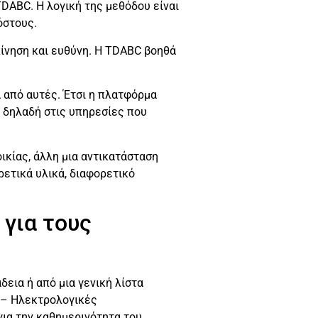
 TDABC. Η λογική της μεθόδου είναι
όστους.
κίνηση και ευθύνη. Η TDABC βοηθά
α από αυτές. Έτσι η πλατφόρμα
, δηλαδή στις υπηρεσίες που
οικίας, άλλη μια αντικατάσταση
ρετικά υλικά, διαφορετικό
 για τους
δεια ή από μια γενική λίστα
 – Ηλεκτρολογικές
ια την καθημερινότητα του