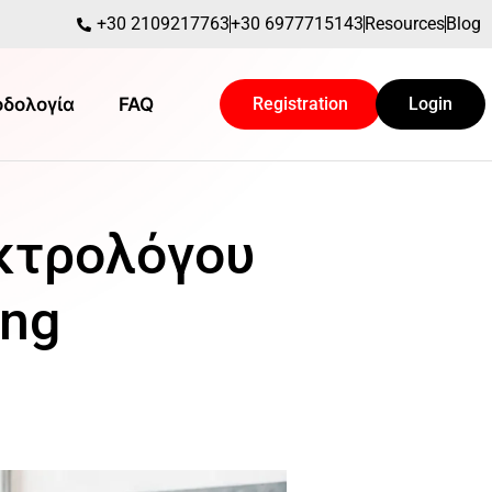
+30 2109217763
+30 6977715143
Resources
Blog
δολογία
FAQ
Registration
Login
κτρολόγου
ing