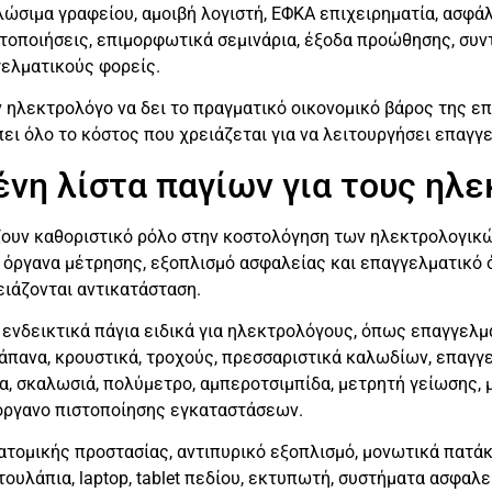
λώσιμα γραφείου, αμοιβή λογιστή, ΕΦΚΑ επιχειρηματία, ασφάλ
στοποιήσεις, επιμορφωτικά σεμινάρια, έξοδα προώθησης, συ
γελματικούς φορείς.
ηλεκτρολόγο να δει το πραγματικό οικονομικό βάρος της επι
ει όλο το κόστος που χρειάζεται για να λειτουργήσει επαγγ
νη λίστα παγίων για τους ηλ
ίζουν καθοριστικό ρόλο στην κοστολόγηση των ηλεκτρολογι
 όργανα μέτρησης, εξοπλισμό ασφαλείας και επαγγελματικό 
ειάζονται αντικατάσταση.
ι ενδεικτικά πάγια ειδικά για ηλεκτρολόγους, όπως επαγγελμ
άπανα, κρουστικά, τροχούς, πρεσσαριστικά καλωδίων, επαγγε
, σκαλωσιά, πολύμετρο, αμπεροτσιμπίδα, μετρητή γείωσης, 
 όργανο πιστοποίησης εγκαταστάσεων.
 ατομικής προστασίας, αντιπυρικό εξοπλισμό, μονωτικά πατά
τουλάπια, laptop, tablet πεδίου, εκτυπωτή, συστήματα ασφαλ