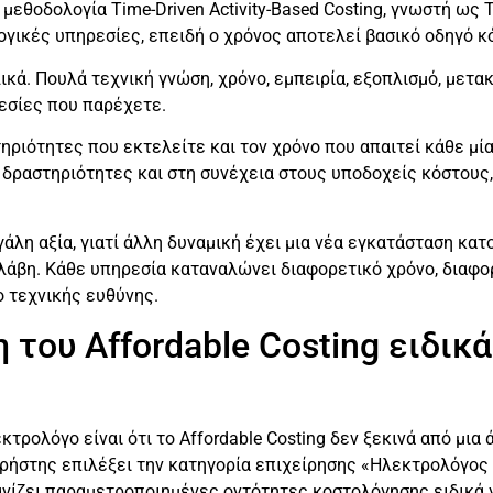
η μεθοδολογία Time-Driven Activity-Based Costing, γνωστή ως
λογικές υπηρεσίες, επειδή ο χρόνος αποτελεί βασικό οδηγό κ
κά. Πουλά τεχνική γνώση, χρόνο, εμπειρία, εξοπλισμό, μετα
ρεσίες που παρέχετε.
ηριότητες που εκτελείτε και τον χρόνο που απαιτεί κάθε μί
ς δραστηριότητες και στη συνέχεια στους υποδοχείς κόστους
άλη αξία, γιατί άλλη δυναμική έχει μια νέα εγκατάσταση κατ
βλάβη. Κάθε υπηρεσία καταναλώνει διαφορετικό χρόνο, διαφο
ο τεχνικής ευθύνης.
του Affordable Costing ειδικά
τρολόγο είναι ότι το Affordable Costing δεν ξεκινά από μια ά
ρήστης επιλέξει την κατηγορία επιχείρησης «Ηλεκτρολόγος
νίζει παραμετροποιημένες οντότητες κοστολόγησης ειδικά γ