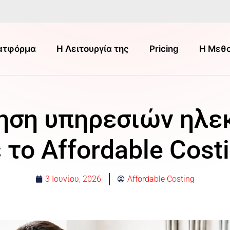
ατφόρμα
Η Λειτουργία της
Pricing
Η Μεθο
ηση υπηρεσιών ηλε
 το Affordable Cost
3 Ιουνίου, 2026
Affordable Costing