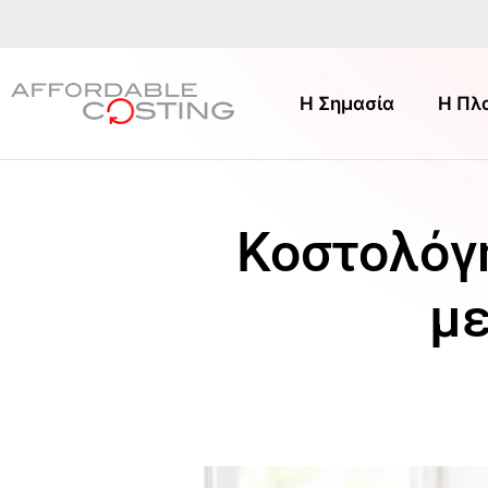
H Σημασία
Η Πλ
Κοστολόγ
με