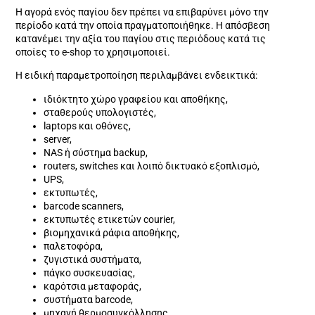
Η αγορά ενός παγίου δεν πρέπει να επιβαρύνει μόνο την
περίοδο κατά την οποία πραγματοποιήθηκε. Η απόσβεση
κατανέμει την αξία του παγίου στις περιόδους κατά τις
οποίες το e-shop το χρησιμοποιεί.
Η ειδική παραμετροποίηση περιλαμβάνει ενδεικτικά:
ιδιόκτητο χώρο γραφείου και αποθήκης,
σταθερούς υπολογιστές,
laptops και οθόνες,
server,
NAS ή σύστημα backup,
routers, switches και λοιπό δικτυακό εξοπλισμό,
UPS,
εκτυπωτές,
barcode scanners,
εκτυπωτές ετικετών courier,
βιομηχανικά ράφια αποθήκης,
παλετοφόρα,
ζυγιστικά συστήματα,
πάγκο συσκευασίας,
καρότσια μεταφοράς,
συστήματα barcode,
μηχανή θερμοσυγκόλλησης,