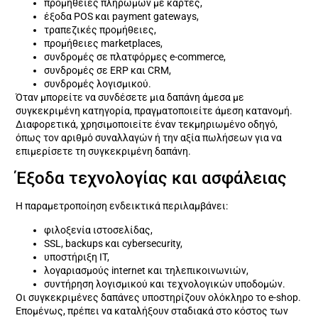
προμήθειες πληρωμών με κάρτες,
έξοδα POS και payment gateways,
τραπεζικές προμήθειες,
προμήθειες marketplaces,
συνδρομές σε πλατφόρμες e-commerce,
συνδρομές σε ERP και CRM,
συνδρομές λογισμικού.
Όταν μπορείτε να συνδέσετε μια δαπάνη άμεσα με
συγκεκριμένη κατηγορία, πραγματοποιείτε άμεση κατανομή.
Διαφορετικά, χρησιμοποιείτε έναν τεκμηριωμένο οδηγό,
όπως τον αριθμό συναλλαγών ή την αξία πωλήσεων για να
επιμερίσετε τη συγκεκριμένη δαπάνη.
Έξοδα τεχνολογίας και ασφάλειας
Η παραμετροποίηση ενδεικτικά περιλαμβάνει:
φιλοξενία ιστοσελίδας,
SSL, backups και cybersecurity,
υποστήριξη IT,
λογαριασμούς internet και τηλεπικοινωνιών,
συντήρηση λογισμικού και τεχνολογικών υποδομών.
Οι συγκεκριμένες δαπάνες υποστηρίζουν ολόκληρο το e-shop.
Επομένως, πρέπει να καταλήξουν σταδιακά στο κόστος των