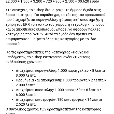
22.000 + 1.300 + 3.200 + 720 + 900 + 2.500 = 30.620 ευρώ
Στη συνέχεια, το e-shop διαμοιράζει τα έμμεσα έξοδα στις
δραστηριότητες. Για παράδειγμα, το κόστος του προσωπικού
που διαχειρίζεται παραγγελίες, η διοικητική υποστήριξη, η
χρήση του ERP, το ενοίκιο του χώρου, η τεχνολογική υποδομή
και οι αποσβέσεις εξοπλισμού μπορεί να αφορούν πολλές
κατηγορίες προϊόντων. Αυτά τα έξοδα δεν πρέπει να
επιβαρύνουν αυθαίρετα όλες τις κατηγορίες με το ίδιο
ποσοστό.
Για τις δραστηριότητες της κατηγορίας «Ρούχα και
υποδήματα», το e-shop καταγράφει ενδεικτικά τους
ακόλουθους χρόνους:
Διαχείριση παραγγελίας: 1.000 παραγγελίες × 8 λεπτά =
8.000 λεπτά
Προμήθεια και αποθήκευση: 1.000 προϊόντα × 2 λεπτά =
2.000 λεπτά
Διαχείριση αποστολής: 1.000 αποστολές × 6 λεπτά =
6.000 λεπτά
Διαχείριση επιστροφών: 180 επιστροφές × 14 λεπτά =
2.520 λεπτά
Ο συνολικός χρόνος των δραστηριοτήτων της κατηγορίας
είναι: